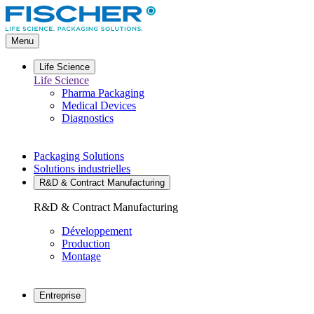
Aller
directement
au
Menu
contenu
Life Science
Life Science
Pharma Packaging
Medical Devices
Diagnostics
Packaging Solutions
Solutions industrielles
R&D & Contract Manufacturing
R&D & Contract Manufacturing
Développement
Production
Montage
Entreprise