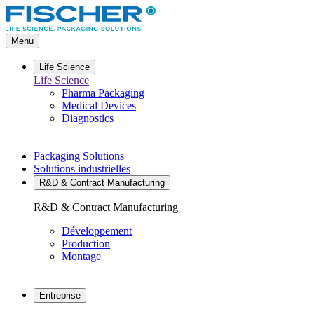
Aller
directement
au
Menu
contenu
Life Science
Life Science
Pharma Packaging
Medical Devices
Diagnostics
Packaging Solutions
Solutions industrielles
R&D & Contract Manufacturing
R&D & Contract Manufacturing
Développement
Production
Montage
Entreprise