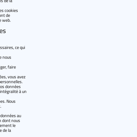
s de la
les cookies
ont de
e web.
es
saires, ce qui
ue nous
ger, faire
ées, vous avez
personnelles.
 vos données
intégralité à un
ées. Nous
.
oordonnées au
on dont nous
lement le
e de la