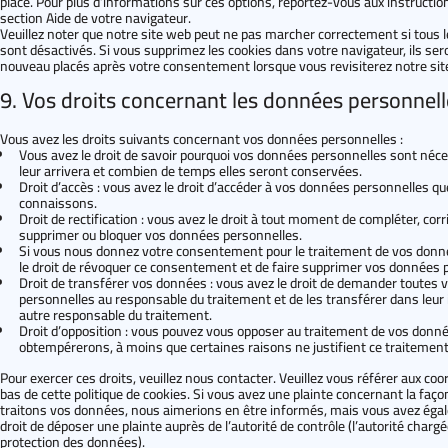
placé. Pour plus d’informations sur ces options, reportez-vous aux instruction
section Aide de votre navigateur.
Veuillez noter que notre site web peut ne pas marcher correctement si tous 
sont désactivés. Si vous supprimez les cookies dans votre navigateur, ils ser
nouveau placés après votre consentement lorsque vous revisiterez notre sit
9. Vos droits concernant les données personnell
Vous avez les droits suivants concernant vos données personnelles :
Vous avez le droit de savoir pourquoi vos données personnelles sont néces
leur arrivera et combien de temps elles seront conservées.
Droit d’accès : vous avez le droit d’accéder à vos données personnelles q
connaissons.
Droit de rectification : vous avez le droit à tout moment de compléter, corri
supprimer ou bloquer vos données personnelles.
Si vous nous donnez votre consentement pour le traitement de vos donn
le droit de révoquer ce consentement et de faire supprimer vos données 
Droit de transférer vos données : vous avez le droit de demander toutes
personnelles au responsable du traitement et de les transférer dans leur 
autre responsable du traitement.
Droit d’opposition : vous pouvez vous opposer au traitement de vos donn
obtempérerons, à moins que certaines raisons ne justifient ce traitement
Pour exercer ces droits, veuillez nous contacter. Veuillez vous référer aux c
bas de cette politique de cookies. Si vous avez une plainte concernant la faç
traitons vos données, nous aimerions en être informés, mais vous avez éga
droit de déposer une plainte auprès de l’autorité de contrôle (l’autorité chargé
protection des données).