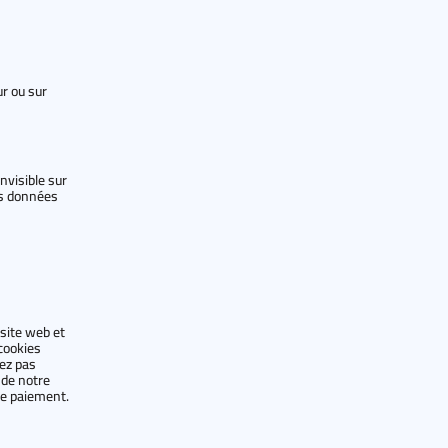
r ou sur
nvisible sur
ses données
 site web et
cookies
vez pas
 de notre
re paiement.