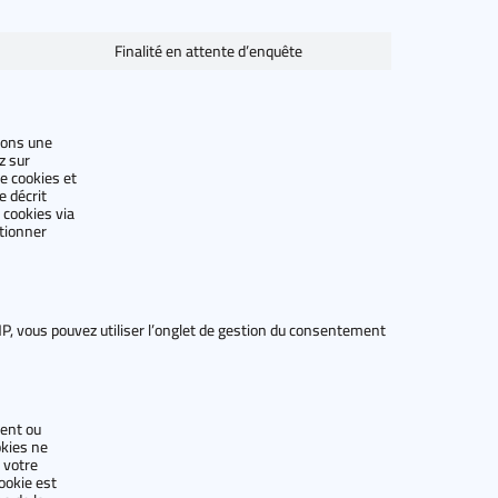
Finalité en attente d’enquête
Consent
to
service
divers
rons une
z sur
de cookies et
e décrit
 cookies via
ctionner
MP, vous pouvez utiliser l’onglet de gestion du consentement
ment ou
okies ne
 votre
ookie est