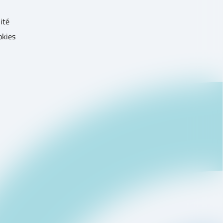
ité
okies