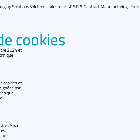
kaging Solutions
Solutions industrielles
R&D & Contract Manufacturing
Entre
de cookies
embre 2024 et
nomique
es cookies et
ésignées par
ties que
de
 stocké par
Les
aux