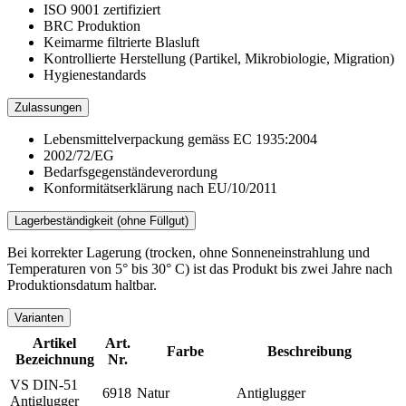
ISO 9001 zertifiziert
BRC Produktion
Keimarme filtrierte Blasluft
Kontrollierte Herstellung (Partikel, Mikrobiologie, Migration)
Hygienestandards
Zulassungen
Lebensmittelverpackung gemäss EC 1935:2004
2002/72/EG
Bedarfsgegenständeverordung
Konformitätserklärung nach EU/10/2011
Lagerbeständigkeit (ohne Füllgut)
Bei korrekter Lagerung (trocken, ohne Sonneneinstrahlung und
Temperaturen von 5° bis 30° C) ist das Produkt bis zwei Jahre nach
Produktionsdatum haltbar.
Varianten
Artikel
Art.
Farbe
Beschreibung
Bezeichnung
Nr.
VS DIN-51
6918
Natur
Antiglugger
Antiglugger