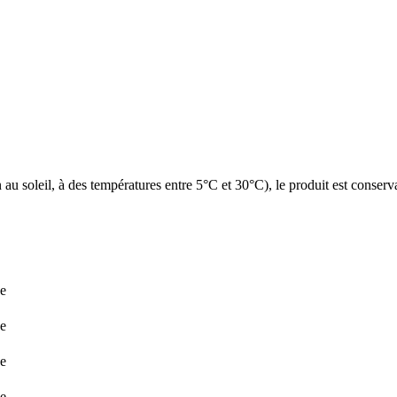
 au soleil, à des températures entre 5°C et 30°C), le produit est conser
ge
ge
ge
ge