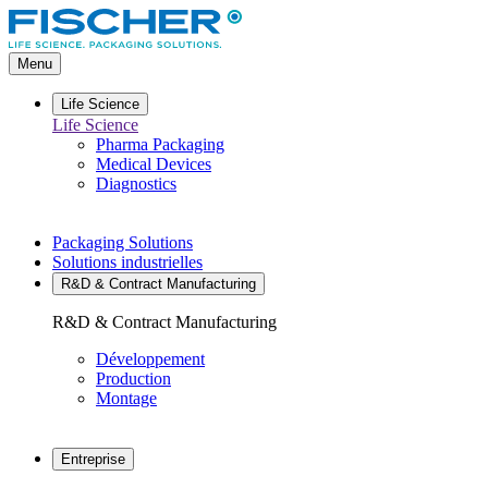
Aller
directement
au
Menu
contenu
Life Science
Life Science
Pharma Packaging
Medical Devices
Diagnostics
Packaging Solutions
Solutions industrielles
R&D & Contract Manufacturing
R&D & Contract Manufacturing
Développement
Production
Montage
Entreprise