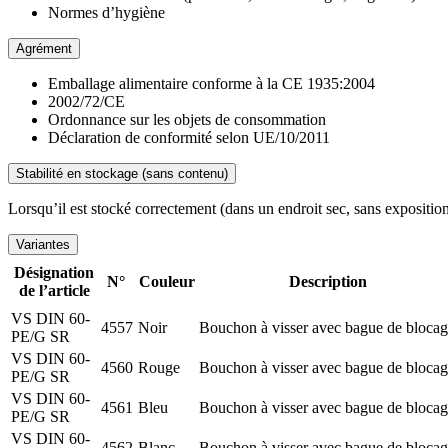
Normes d’hygiène
Agrément
Emballage alimentaire conforme à la CE 1935:2004
2002/72/CE
Ordonnance sur les objets de consommation
Déclaration de conformité selon UE/10/2011
Stabilité en stockage (sans contenu)
Lorsqu’il est stocké correctement (dans un endroit sec, sans exposition
Variantes
Désignation
N°
Couleur
Description
de l’article
VS DIN 60-
4557
Noir
Bouchon à visser avec bague de bloca
PE/G SR
VS DIN 60-
4560
Rouge
Bouchon à visser avec bague de bloca
PE/G SR
VS DIN 60-
4561
Bleu
Bouchon à visser avec bague de bloca
PE/G SR
VS DIN 60-
4562
Blanc
Bouchon à visser avec bague de bloca