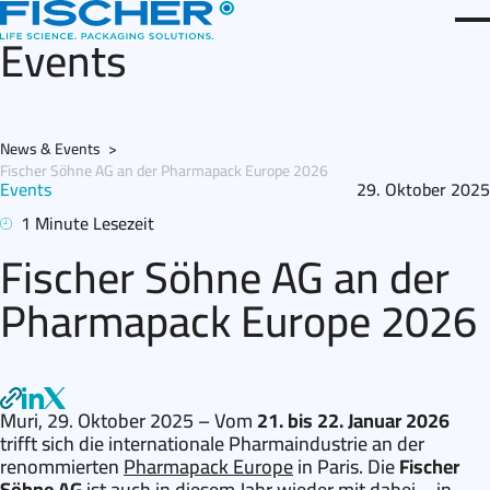
Direkt
Men
zum
Events
Inhalt
News & Events
>
Fischer Söhne AG an der Pharmapack Europe 2026
Events
29. Oktober 2025
1 Minute Lesezeit
Fischer Söhne AG an der
Pharmapack Europe 2026
Muri, 29. Oktober 2025
– Vom
21. bis 22. Januar 2026
trifft sich die internationale Pharmaindustrie an der
renommierten
Pharmapack Europe
in Paris. Die
Fischer
Söhne AG
ist auch in diesem Jahr wieder mit dabei – in